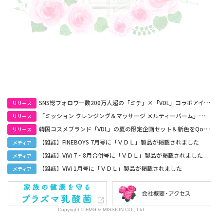
SNS総フォロワー数200万人超の「ミチ」×「VDL」コラボアイテム新発売！
リリース
「ミッション クレンジング＆マッサージ メルティーバーム」新発売
リリース
韓国コスメブランド「VDL」の夏の限定企画セット＆新色をQoo10公式ショップにて5月29日(金) 発売！
リリース
【雑誌】FINEBOYS 7月号に「ＶＤＬ」製品が掲載されました
メディア
【雑誌】ViVi 7・8月合併号に「ＶＤＬ」製品が掲載されました
メディア
【雑誌】ViVi 1月号に「ＶＤＬ」製品が掲載されました
メディア
Copyright © FMG & MISSION CO., Ltd.